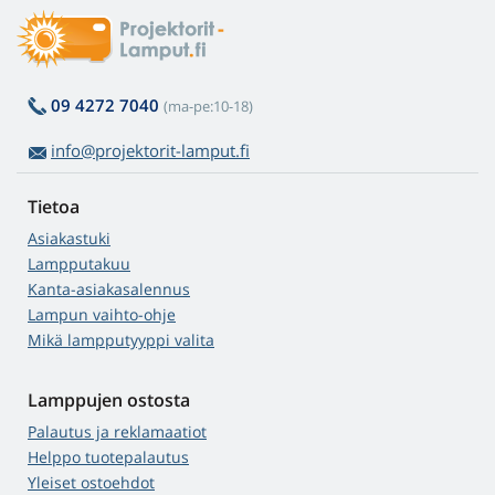
09 4272 7040
(ma-pe:10-18)
info@projektorit-lamput.fi
Tietoa
Asiakastuki
Lampputakuu
Kanta-asiakasalennus
Lampun vaihto-ohje
Mikä lampputyyppi valita
Lamppujen ostosta
Palautus ja reklamaatiot
Helppo tuotepalautus
Yleiset ostoehdot