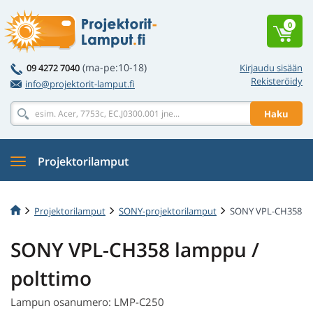
0
(ma-pe:10-18)
09 4272 7040
Kirjaudu sisään
Rekisteröidy
info@projektorit-lamput.fi
Haku
Projektorilamput
Projektorilamput
SONY-projektorilamput
SONY VPL-CH358
SONY VPL-CH358 lamppu /
polttimo
Lampun osanumero: LMP-C250