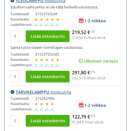
YLEISLAMPPU
moduulilla
Edullisin vaihtoehto ei ole tällä hetkellä varastossa.
Tuotekoodi:
Z152372GLM
Kuvanlaatu:
1-2 viikkoa
Luotettavuus:
219,52 €
[1]
174,92
€ ilman alv:tä
Sama tuote toisen toimittajan varastossa.
Tuotekoodi:
Z152372GLM2
Kuvanlaatu:
Ulkoinen varasto
Luotettavuus:
291,80 €
[1]
232,51
€ ilman alv:tä
TARVIKELAMPPU
moduulilla
Tuotekoodi:
Z152427ML
Kuvanlaatu:
1-2 viikkoa
Luotettavuus:
122,79 €
[1]
97,84
€ ilman alv:tä