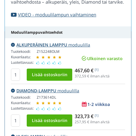
vaihtoehdosta – alkuperäis, yleis, Diamond tai tarvike.
VIDEO - moduulilampun vaihtaminen
Moduulilamppuvaihtoehdot
ALKUPERÄINEN LAMPPU
moduulilla
Tuotekoodi:
Z152248OLM
Kuvanlaatu:
Ulkoinen varasto
Luotettavuus:
467,60 €
[1]
372,59
€ ilman alv:tä
DIAMOND-LAMPPU
moduulilla
Tuotekoodi:
Z173614DL
Kuvanlaatu:
1-2 viikkoa
Luotettavuus:
323,73 €
[1]
257,95
€ ilman alv:tä