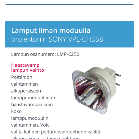
Lamput ilman moduulia
projektoriin SONY VPL-CH358
Lampun osanumero: LMP-C250
Haastavampi
lampun vaihto
Polttimon
vaihtaminen
alkuperäiseen
lamppumoduuliin on
haastavampaa kuin
koko
lamppumoduulin
vaihtaminen. Voit
valita kahden polttimovaihtoehdon väliltä:
alkuperäinen tai tarvikepolttimo.