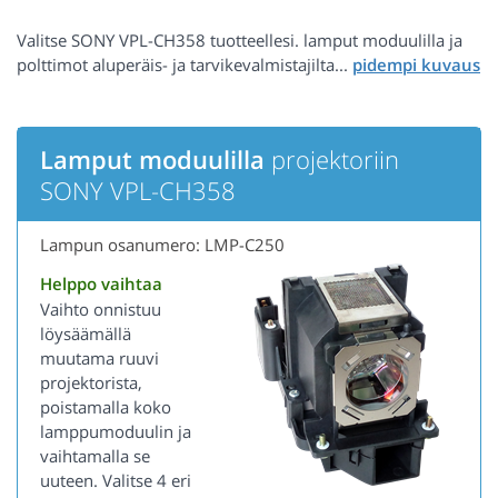
Valitse SONY VPL-CH358 tuotteellesi. lamput moduulilla ja
polttimot aluperäis- ja tarvikevalmistajilta...
Lamput moduulilla
projektoriin
SONY VPL-CH358
Lampun osanumero: LMP-C250
Helppo vaihtaa
Vaihto onnistuu
löysäämällä
muutama ruuvi
projektorista,
poistamalla koko
lamppumoduulin ja
vaihtamalla se
uuteen. Valitse 4 eri