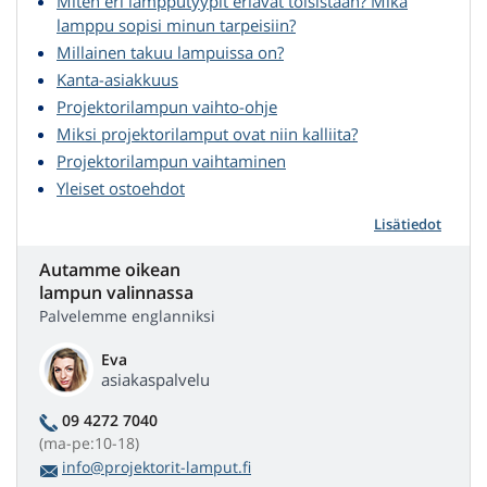
Miten eri lampputyypit eriävät toisistaan? Mikä
lamppu sopisi minun tarpeisiin?
Millainen takuu lampuissa on?
Kanta-asiakkuus
Projektorilampun vaihto-ohje
Miksi projektorilamput ovat niin kalliita?
Projektorilampun vaihtaminen
Yleiset ostoehdot
Lisätiedot
Autamme oikean
lampun valinnassa
Palvelemme englanniksi
Eva
asiakaspalvelu
09 4272 7040
(ma-pe:10-18)
info@projektorit-lamput.fi