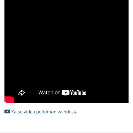
Katso video polttimon vaihdosta