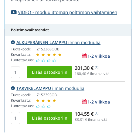
VIDEO - moduulittoman polttimon vaihtaminen
Polttimovaihtoehdot
ALKUPERÄINEN LAMPPU
ilman moduulia
Tuotekoodi:
Z152368OOB
Kuvanlaatu:
1-2 viikkoa
Luotettavuus:
201,30 €
[1]
160,40
€ ilman alv:tä
TARVIKELAMPPU
ilman moduulia
Tuotekoodi:
Z152393OB
Kuvanlaatu:
1-2 viikkoa
Luotettavuus:
104,55 €
[1]
83,31
€ ilman alv:tä