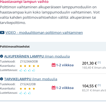
Haastavampi lampun vaihto
Polttimon vaihtaminen alkuperäiseen lamppumoduuliin on
haastavampaa kuin koko lamppumoduulin vaihtaminen. Voit
valita kahden polttimovaihtoehdon väliltä: alkuperäinen tai
tarvikepolttimo.
VIDEO - moduulittoman polttimon vaihtaminen
Polttimovaihtoehdot
ALKUPERÄINEN LAMPPU
ilman moduulia
Tuotekoodi:
Z152366OOB
201,30 €
[1]
1-2 viikkoa
Kuvanlaatu:
160,40
€ ilman alv
Luotettavuus:
TARVIKELAMPPU
ilman moduulia
Tuotekoodi:
Z152422OB
104,55 €
[1]
1-2 viikkoa
Kuvanlaatu:
83,31
€ ilman alv:
Luotettavuus: