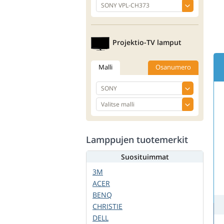
Projektio-TV lamput
Malli
Osanumero
Lamppujen tuotemerkit
Suosituimmat
3M
ACER
BENQ
CHRISTIE
DELL