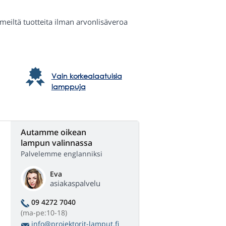
a meiltä tuotteita ilman arvonlisäveroa
Vain korkealaatuisia
lamppuja
Autamme oikean
lampun valinnassa
Palvelemme englanniksi
Eva
asiakaspalvelu
09 4272 7040
(ma-pe:10-18)
info@projektorit-lamput.fi