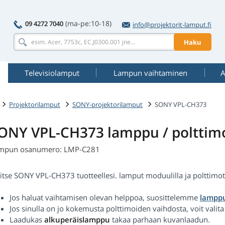
(ma-pe:10-18)
09 4272 7040
info@projektorit-lamput.fi
Haku
Televisiolamput
Lampun vaihtaminen
A
Projektorilamput
SONY-projektorilamput
SONY VPL-CH373
ONY VPL-CH373 lamppu / polttim
mpun osanumero: LMP-C281
itse SONY VPL-CH373 tuotteellesi. lamput moduulilla ja polttimot al
Jos haluat vaihtamisen olevan helppoa, suosittelemme
lamppu
Jos sinulla on jo kokemusta polttimoiden vaihdosta, voit valit
Laadukas
alkuperäislamppu
takaa parhaan kuvanlaadun.