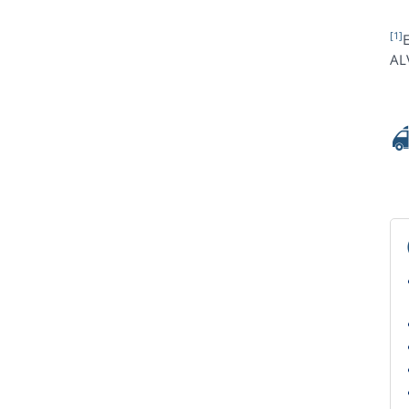
[1]
E
AL