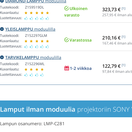
DIAMOND-LAMPPU
moduulilla
Tuotekoodi:
Z159519DL
Ulkoinen
323,73 €
[1]
Kuvanlaatu:
varasto
257,95
€ ilman alv
Luotettavuus:
YLEISLAMPPU
moduulilla
Tuotekoodi:
Z152297GLM
210,16 €
[1]
Varastossa
Kuvanlaatu:
167,46
€ ilman alv
Luotettavuus:
TARVIKELAMPPU
moduulilla
Tuotekoodi:
Z152296ML
122,79 €
[1]
1-2 viikkoa
Kuvanlaatu:
97,84
€ ilman alv:
Luotettavuus:
Lamput ilman moduulia
projektoriin SONY
Lampun osanumero: LMP-C281