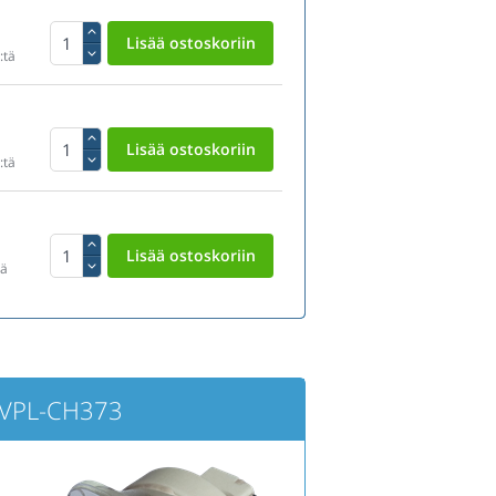
:tä
:tä
tä
 VPL-CH373