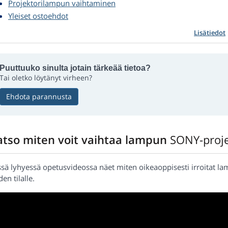
Projektorilampun vaihtaminen
Yleiset ostoehdot
Lisätiedot
Puuttuuko sinulta jotain tärkeää tietoa?
Tai oletko löytänyt virheen?
Ehdota parannusta
atso miten voit vaihtaa lampun
SONY-proje
ssä lyhyessä opetusvideossa näet miten oikeaoppisesti irroitat l
en tilalle.