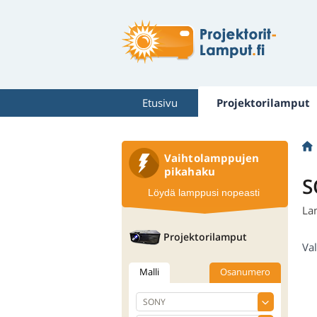
Etusivu
Projektorilamput
Vaihtolamppujen
pikahaku
S
Löydä lamppusi nopeasti
La
Projektorilamput
Val
Malli
Osanumero