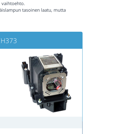
 vaihtoehto.
räislampun tasoinen laatu, mutta
-CH373