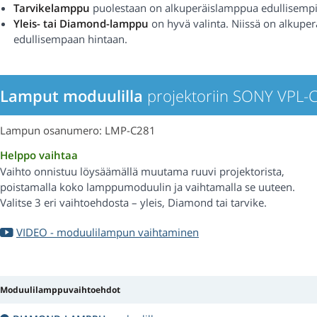
Tarvikelamppu
puolestaan on alkuperäislamppua edullisempi
Yleis- tai Diamond-lamppu
on hyvä valinta. Niissä on alkupe
edullisempaan hintaan.
Lamput moduulilla
projektoriin SONY VPL
Lampun osanumero: LMP-C281
Helppo vaihtaa
Vaihto onnistuu löysäämällä muutama ruuvi projektorista,
poistamalla koko lamppumoduulin ja vaihtamalla se uuteen.
Valitse 3 eri vaihtoehdosta – yleis, Diamond tai tarvike.
VIDEO - moduulilampun vaihtaminen
Moduulilamppuvaihtoehdot