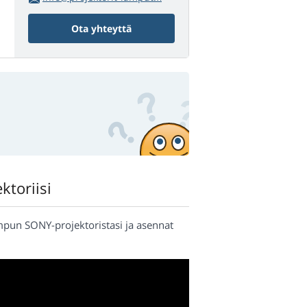
Ota yhteyttä
ktoriisi
ampun SONY-projektoristasi ja asennat