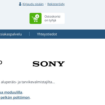
Kirjaudu sisään
Rekisteröidy
Ostoskorisi
0
on tyhjä
siakaspalvelu
Yhteystiedot
o
uperäis- ja tarvikevalmistajilta...
a moduulilla
.
a
pelkän polttimon
.