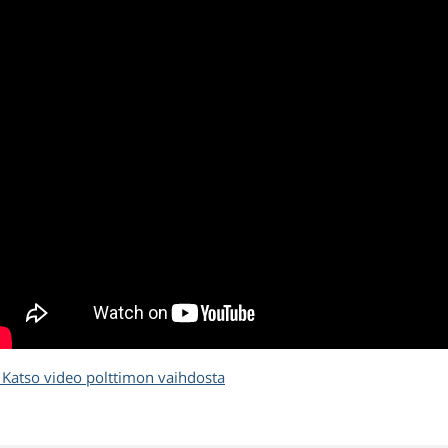
Katso video polttimon vaihdosta