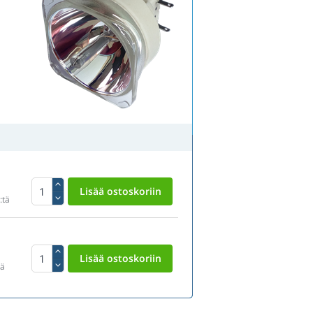
:tä
tä