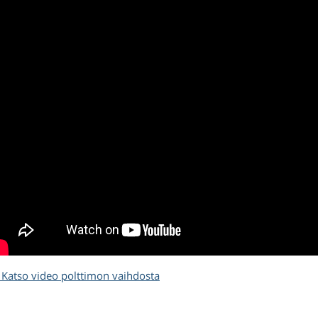
Katso video polttimon vaihdosta