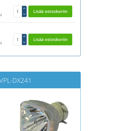
tä
tä
 VPL-DX241