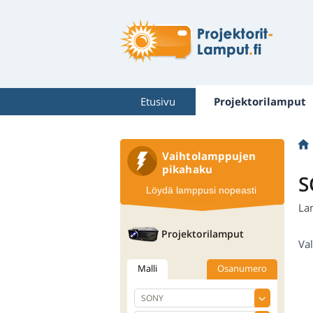
Etusivu
Projektorilamput
Vaihtolamppujen
pikahaku
S
Löydä lamppusi nopeasti
La
Projektorilamput
Val
Malli
Osanumero