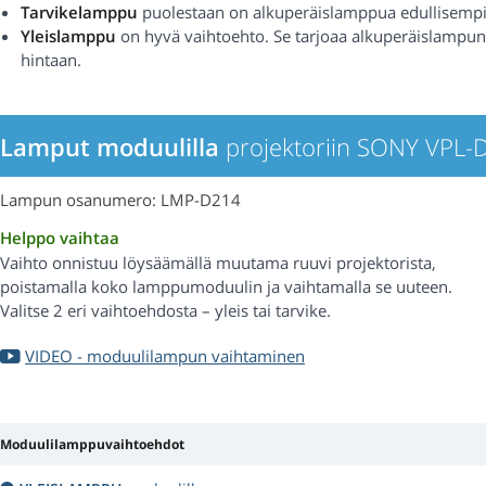
Tarvikelamppu
puolestaan on alkuperäislamppua edullisempi
Yleislamppu
on hyvä vaihtoehto. Se tarjoaa alkuperäislampu
hintaan.
Lamput moduulilla
projektoriin SONY VPL-
Lampun osanumero: LMP-D214
Helppo vaihtaa
Vaihto onnistuu löysäämällä muutama ruuvi projektorista,
poistamalla koko lamppumoduulin ja vaihtamalla se uuteen.
Valitse 2 eri vaihtoehdosta – yleis tai tarvike.
VIDEO - moduulilampun vaihtaminen
Moduulilamppuvaihtoehdot