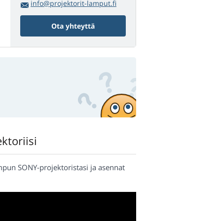
info@projektorit-lamput.fi
Ota yhteyttä
ktoriisi
ampun SONY-projektoristasi ja asennat