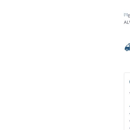
[1]
E
AL