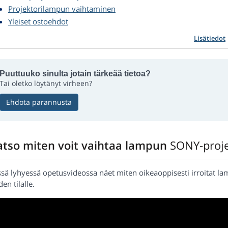
Projektorilampun vaihtaminen
Yleiset ostoehdot
Lisätiedot
Puuttuuko sinulta jotain tärkeää tietoa?
Tai oletko löytänyt virheen?
Ehdota parannusta
atso miten voit vaihtaa lampun
SONY-proje
ssä lyhyessä opetusvideossa näet miten oikeaoppisesti irroitat l
en tilalle.