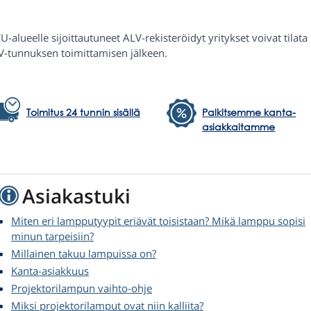
U-alueelle sijoittautuneet ALV-rekisteröidyt yritykset voivat tilat
V-tunnuksen toimittamisen jälkeen.
Toimitus 24 tunnin sisällä
Palkitsemme kanta-
asiakkaitamme
Asiakastuki
Miten eri lampputyypit eriävät toisistaan? Mikä lamppu sopisi
minun tarpeisiin?
Millainen takuu lampuissa on?
Kanta-asiakkuus
Projektorilampun vaihto-ohje
Miksi projektorilamput ovat niin kalliita?