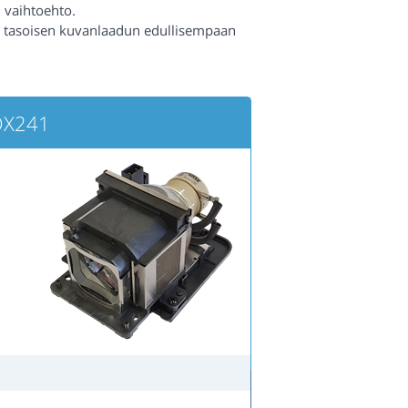
 vaihtoehto.
n tasoisen kuvanlaadun edullisempaan
DX241