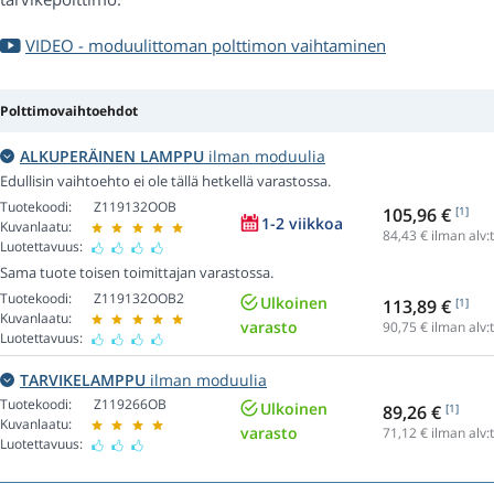
VIDEO - moduulittoman polttimon vaihtaminen
Polttimovaihtoehdot
ALKUPERÄINEN LAMPPU
ilman moduulia
Edullisin vaihtoehto ei ole tällä hetkellä varastossa.
Tuotekoodi:
Z119132OOB
105,96 €
[1]
1-2 viikkoa
Kuvanlaatu:
84,43
€ ilman alv:
Luotettavuus:
Sama tuote toisen toimittajan varastossa.
Tuotekoodi:
Z119132OOB2
Ulkoinen
113,89 €
[1]
Kuvanlaatu:
varasto
90,75
€ ilman alv:
Luotettavuus:
TARVIKELAMPPU
ilman moduulia
Tuotekoodi:
Z119266OB
Ulkoinen
89,26 €
[1]
Kuvanlaatu:
varasto
71,12
€ ilman alv:
Luotettavuus: