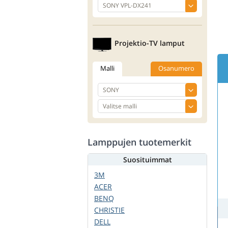
Projektio-TV lamput
Malli
Osanumero
Lamppujen tuotemerkit
Suosituimmat
3M
ACER
BENQ
CHRISTIE
DELL