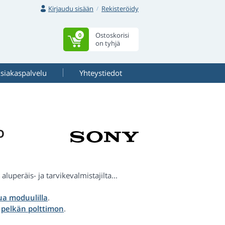
Kirjaudu sisään
Rekisteröidy
Ostoskorisi
0
on tyhjä
siakaspalvelu
Yhteystiedot
o
uperäis- ja tarvikevalmistajilta...
a moduulilla
.
a
pelkän polttimon
.