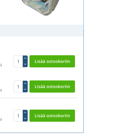
tä
tä
tä