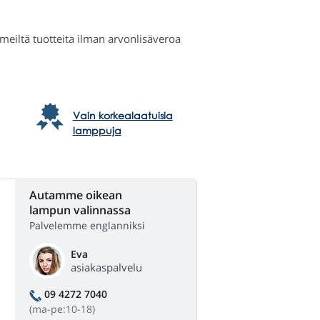
a meiltä tuotteita ilman arvonlisäveroa
Vain korkealaatuisia
lamppuja
Autamme oikean
lampun valinnassa
Palvelemme englanniksi
Eva
asiakaspalvelu
09 4272 7040
(ma-pe:10-18)