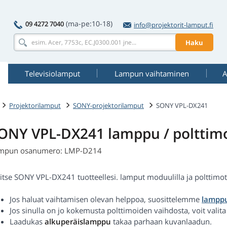
(ma-pe:10-18)
09 4272 7040
info@projektorit-lamput.fi
Haku
Televisiolamput
Lampun vaihtaminen
A
Projektorilamput
SONY-projektorilamput
SONY VPL-DX241
ONY VPL-DX241 lamppu / polttim
mpun osanumero: LMP-D214
itse SONY VPL-DX241 tuotteellesi. lamput moduulilla ja polttimot al
Jos haluat vaihtamisen olevan helppoa, suosittelemme
lamppu
Jos sinulla on jo kokemusta polttimoiden vaihdosta, voit valit
Laadukas
alkuperäislamppu
takaa parhaan kuvanlaadun.