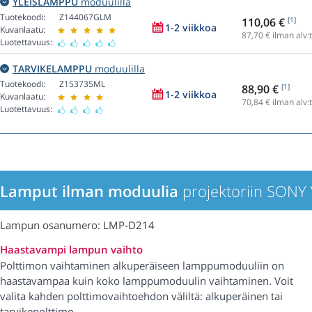
YLEISLAMPPU
moduulilla
Tuotekoodi:
Z144067GLM
110,06 €
[1]
1-2 viikkoa
Kuvanlaatu:
87,70
€ ilman alv:
Luotettavuus:
TARVIKELAMPPU
moduulilla
Tuotekoodi:
Z153735ML
88,90 €
[1]
1-2 viikkoa
Kuvanlaatu:
70,84
€ ilman alv:
Luotettavuus:
Lamput ilman moduulia
projektoriin SONY
Lampun osanumero: LMP-D214
Haastavampi lampun vaihto
Polttimon vaihtaminen alkuperäiseen lamppumoduuliin on
haastavampaa kuin koko lamppumoduulin vaihtaminen. Voit
valita kahden polttimovaihtoehdon väliltä: alkuperäinen tai
tarvikepolttimo.