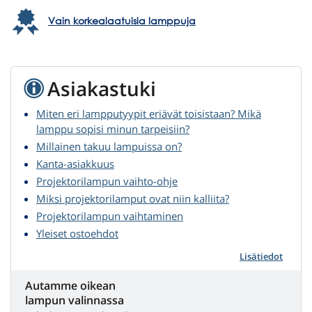
Vain korkealaatuisia lamppuja
Asiakastuki
Miten eri lampputyypit eriävät toisistaan? Mikä
lamppu sopisi minun tarpeisiin?
Millainen takuu lampuissa on?
Kanta-asiakkuus
Projektorilampun vaihto-ohje
Miksi projektorilamput ovat niin kalliita?
Projektorilampun vaihtaminen
Yleiset ostoehdot
Lisätiedot
Autamme oikean
lampun valinnassa