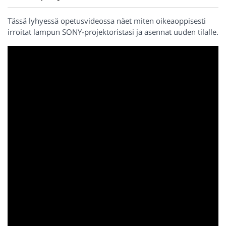
Tässä lyhyessä opetusvideossa näet miten oikeaoppisesti
irroitat lampun SONY-projektoristasi ja asennat uuden tilalle.