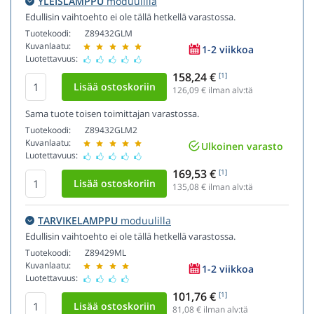
YLEISLAMPPU
moduulilla
Edullisin vaihtoehto ei ole tällä hetkellä varastossa.
Tuotekoodi:
Z89432GLM
Kuvanlaatu:
1-2 viikkoa
Luotettavuus:
158,24 €
[1]
126,09
€ ilman alv:tä
Sama tuote toisen toimittajan varastossa.
Tuotekoodi:
Z89432GLM2
Kuvanlaatu:
Ulkoinen varasto
Luotettavuus:
169,53 €
[1]
135,08
€ ilman alv:tä
TARVIKELAMPPU
moduulilla
Edullisin vaihtoehto ei ole tällä hetkellä varastossa.
Tuotekoodi:
Z89429ML
Kuvanlaatu:
1-2 viikkoa
Luotettavuus:
101,76 €
[1]
81,08
€ ilman alv:tä