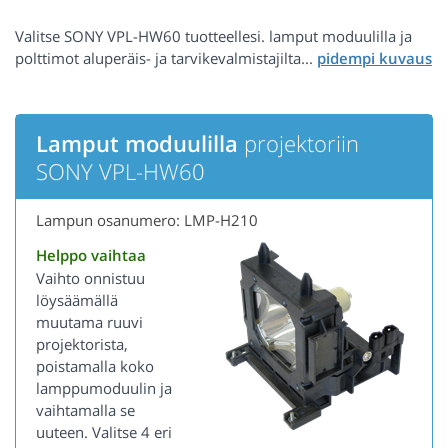
Valitse SONY VPL-HW60 tuotteellesi. lamput moduulilla ja
polttimot aluperäis- ja tarvikevalmistajilta...
Lamput moduulilla
projektoriin
SONY VPL-HW60
Lampun osanumero: LMP-H210
Helppo vaihtaa
Vaihto onnistuu
löysäämällä
muutama ruuvi
projektorista,
poistamalla koko
lamppumoduulin ja
vaihtamalla se
uuteen. Valitse 4 eri