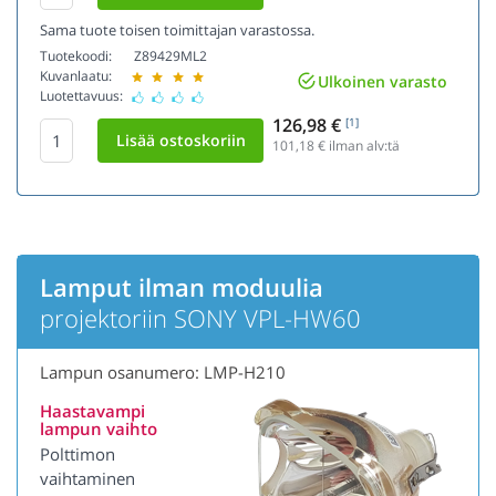
Sama tuote toisen toimittajan varastossa.
Tuotekoodi:
Z89429ML2
Kuvanlaatu:
Ulkoinen varasto
Luotettavuus:
126,98 €
[1]
101,18
€ ilman alv:tä
Lamput ilman moduulia
projektoriin SONY VPL-HW60
Lampun osanumero: LMP-H210
Haastavampi
lampun vaihto
Polttimon
vaihtaminen