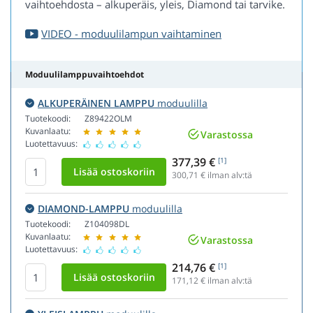
vaihtoehdosta – alkuperäis, yleis, Diamond tai tarvike.
VIDEO - moduulilampun vaihtaminen
Moduulilamppuvaihtoehdot
ALKUPERÄINEN LAMPPU
moduulilla
Tuotekoodi:
Z89422OLM
Kuvanlaatu:
Varastossa
Luotettavuus:
377,39 €
[1]
300,71
€ ilman alv:tä
DIAMOND-LAMPPU
moduulilla
Tuotekoodi:
Z104098DL
Kuvanlaatu:
Varastossa
Luotettavuus:
214,76 €
[1]
171,12
€ ilman alv:tä