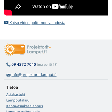
Katso video polttimon vaihdosta
09 4272 7040
(ma-pe:10-18)
info@projektorit-lamput.fi
Tietoa
Asiakastuki
Lampputakuu
Kanta-asiakasalennus
Lampun vaihto-ohje