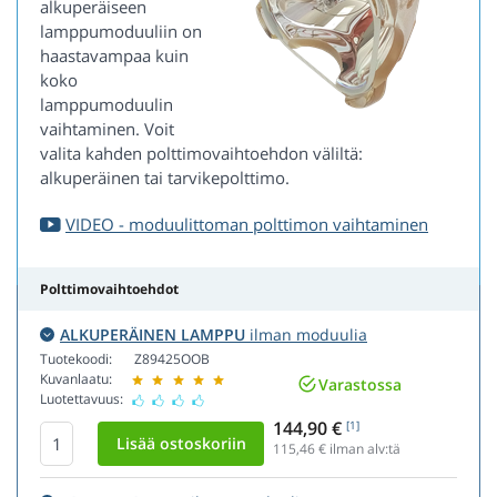
alkuperäiseen
lamppumoduuliin on
haastavampaa kuin
koko
lamppumoduulin
vaihtaminen. Voit
valita kahden polttimovaihtoehdon väliltä:
alkuperäinen tai tarvikepolttimo.
VIDEO - moduulittoman polttimon vaihtaminen
Polttimovaihtoehdot
ALKUPERÄINEN LAMPPU
ilman moduulia
Tuotekoodi:
Z89425OOB
Kuvanlaatu:
Varastossa
Luotettavuus:
144,90 €
[1]
115,46
€ ilman alv:tä