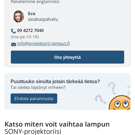
Palvelemme englanniksi
Eva
asiakaspalvelu
09 4272 7040
(ma-pe:10-18)
info@projektorit-lamput.fi
Ota yhteyttä
Puuttuuko sinulta jotain tärkeää tietoa?
Tai oletko löytänyt virheen?
Ehdota parannusta
Katso miten voit vaihtaa lampun
SONY-projektoriisi