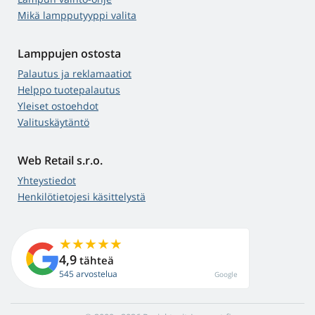
Mikä lampputyyppi valita
Lamppujen ostosta
Palautus ja reklamaatiot
Helppo tuotepalautus
Yleiset ostoehdot
Valituskäytäntö
Web Retail s.r.o.
Yhteystiedot
Henkilötietojesi käsittelystä
4,9
tähteä
545 arvostelua
Google