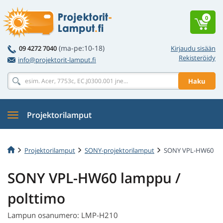
0
(ma-pe:10-18)
09 4272 7040
Kirjaudu sisään
Rekisteröidy
info@projektorit-lamput.fi
Haku
Projektorilamput
Projektorilamput
SONY-projektorilamput
SONY VPL-HW60
SONY VPL-HW60 lamppu /
polttimo
Lampun osanumero: LMP-H210