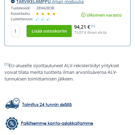
TARVIKELAMPPU
ilman moduulia
Tuotekoodi:
Z89428OB
Kuvanlaatu:
Ulkoinen varasto
Luotettavuus:
94,21 €
[1]
75,07
€ ilman alv:tä
[1]
EU-alueelle sijoittautuneet ALV-rekisteröidyt yritykset
voivat tilata meiltä tuotteita ilman arvonlisäveroa ALV-
tunnuksen toimittamisen jälkeen.
Toimitus 24 tunnin sisällä
Palkitsemme kanta-asiakkaitamme