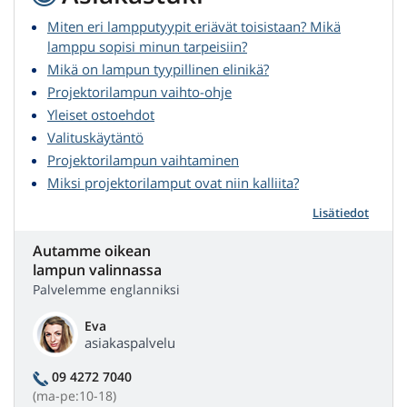
Miten eri lampputyypit eriävät toisistaan? Mikä
lamppu sopisi minun tarpeisiin?
Mikä on lampun tyypillinen elinikä?
Projektorilampun vaihto-ohje
Yleiset ostoehdot
Valituskäytäntö
Projektorilampun vaihtaminen
Miksi projektorilamput ovat niin kalliita?
Lisätiedot
Autamme oikean
lampun valinnassa
Palvelemme englanniksi
Eva
asiakaspalvelu
09 4272 7040
(ma-pe:10-18)