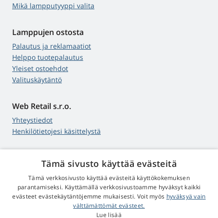
Mikä lampputyyppi valita
Lamppujen ostosta
Palautus ja reklamaatiot
Helppo tuotepalautus
Yleiset ostoehdot
Valituskäytäntö
Web Retail s.r.o.
Yhteystiedot
Henkilötietojesi käsittelystä
Tämä sivusto käyttää evästeitä
4,9
tähteä
Tämä verkkosivusto käyttää evästeitä käyttökokemuksen
545 arvostelua
Google
parantamiseksi. Käyttämällä verkkosivustoamme hyväksyt kaikki
evästeet evästekäytäntöjemme mukaisesti. Voit myös
hyväksyä vain
välttämättömät evästeet.
© 2009 - 2026 Projektorit-Lamput.fi
Lue lisää