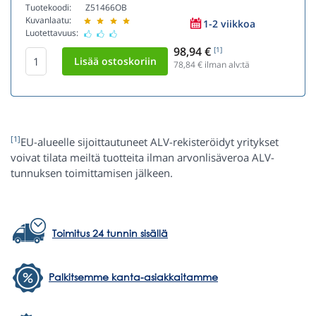
Tuotekoodi:
Z51466OB
Kuvanlaatu:
1-2 viikkoa
Luotettavuus:
98,94 €
[1]
78,84
€ ilman alv:tä
[1]
EU-alueelle sijoittautuneet ALV-rekisteröidyt yritykset
voivat tilata meiltä tuotteita ilman arvonlisäveroa ALV-
tunnuksen toimittamisen jälkeen.
Toimitus 24 tunnin sisällä
Palkitsemme kanta-asiakkaitamme