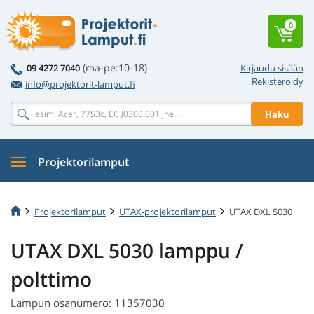
0
(ma-pe:10-18)
09 4272 7040
Kirjaudu sisään
Rekisteröidy
info@projektorit-lamput.fi
Haku
Projektorilamput
Projektorilamput
UTAX-projektorilamput
UTAX DXL 5030
UTAX DXL 5030 lamppu /
polttimo
Lampun osanumero: 11357030