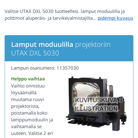
Valitse UTAX DXL 5030 tuotteellesi. lamput moduulilla ja
polttimot aluperäis- ja tarvikevalmistajilta...
Lamput moduulilla
projektoriin
UTAX DXL 5030
Lampun osanumero: 11357030
Helppo vaihtaa
Vaihto onnistuu
löysäämällä
muutama ruuvi
projektorista,
poistamalla koko
lamppumoduulin ja
vaihtamalla se
uuteen. Valitse 2 eri