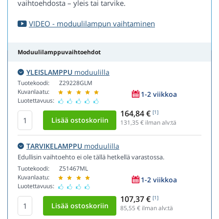
vaihtoehdosta – yleis tai tarvike.
VIDEO - moduulilampun vaihtaminen
Moduulilamppuvaihtoehdot
YLEISLAMPPU
moduulilla
Tuotekoodi:
Z29228GLM
Kuvanlaatu:
1-2 viikkoa
Luotettavuus:
164,84 €
[1]
131,35
€ ilman alv:tä
TARVIKELAMPPU
moduulilla
Edullisin vaihtoehto ei ole tällä hetkellä varastossa.
Tuotekoodi:
Z51467ML
Kuvanlaatu:
1-2 viikkoa
Luotettavuus:
107,37 €
[1]
85,55
€ ilman alv:tä