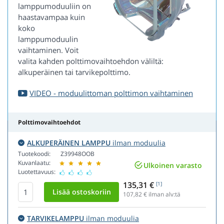
lamppumoduuliin on
haastavampaa kuin
koko
lamppumoduulin
vaihtaminen. Voit
valita kahden polttimovaihtoehdon väliltä:
alkuperäinen tai tarvikepolttimo.
VIDEO - moduulittoman polttimon vaihtaminen
Polttimovaihtoehdot
ALKUPERÄINEN LAMPPU
ilman moduulia
Tuotekoodi:
Z39948OOB
Kuvanlaatu:
Ulkoinen varasto
Luotettavuus:
135,31 €
[1]
107,82
€ ilman alv:tä
TARVIKELAMPPU
ilman moduulia