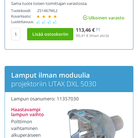
Sama tuote toisen toimittajan varastossa.
Tuotekoodi:
Z51467ML2
Kuvanlaatu:
Ulkoinen varasto
Luotettavuus:
113,46 €
[1]
90,41
€ ilman alv:tä
Lamput ilman moduulia
projektoriin UTAX DXL 5030
Lampun osanumero: 11357030
Haastavampi
lampun vaihto
Polttimon
vaihtaminen
alkuperäiseen