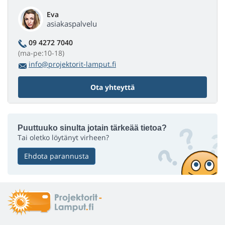
Eva
asiakaspalvelu
09 4272 7040
(ma-pe:10-18)
info@projektorit-lamput.fi
Ota yhteyttä
Puuttuuko sinulta jotain tärkeää tietoa?
Tai oletko löytänyt virheen?
Ehdota parannusta