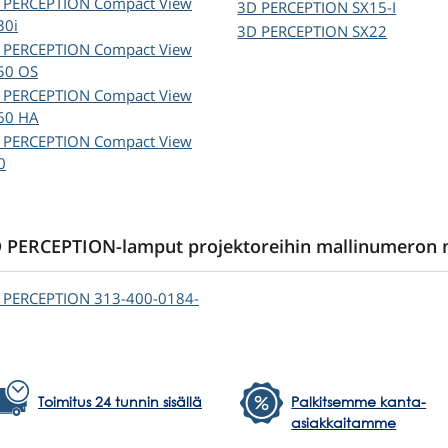
 PERCEPTION
Compact View
3D PERCEPTION
SX15-I
30i
3D PERCEPTION
SX22
 PERCEPTION
Compact View
50 OS
 PERCEPTION
Compact View
60 HA
 PERCEPTION
Compact View
0
 PERCEPTION-lamput projektoreihin mallinumeron
 PERCEPTION
313-400-0184-
Toimitus 24 tunnin sisällä
Palkitsemme kanta-
asiakkaitamme