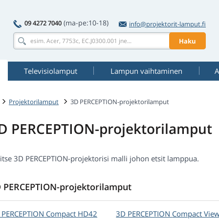
(ma-pe:10-18)
09 4272 7040
info@projektorit-lamput.fi
Haku
Televisiolamput
Lampun vaihtaminen
A
Projektorilamput
3D PERCEPTION-projektorilamput
D PERCEPTION-projektorilamput
litse 3D PERCEPTION-projektorisi malli johon etsit lamppua.
 PERCEPTION-projektorilamput
 PERCEPTION
Compact HD42
3D PERCEPTION
Compact Vie