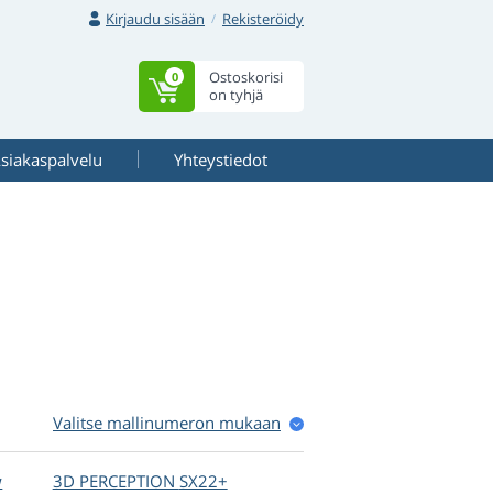
Kirjaudu sisään
Rekisteröidy
Ostoskorisi
0
on tyhjä
siakaspalvelu
Yhteystiedot
Valitse mallinumeron mukaan
w
3D PERCEPTION
SX22+