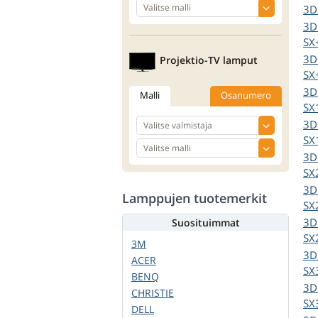
3D
3D
SX
3D
Projektio-TV lamput
SX
3D
Malli
Osanumero
SX
3D
SX
3D
SX
3D
Lamppujen tuotemerkit
SX
3D
Suosituimmat
SX
3M
3D
ACER
SX
BENQ
3D
CHRISTIE
SX
DELL