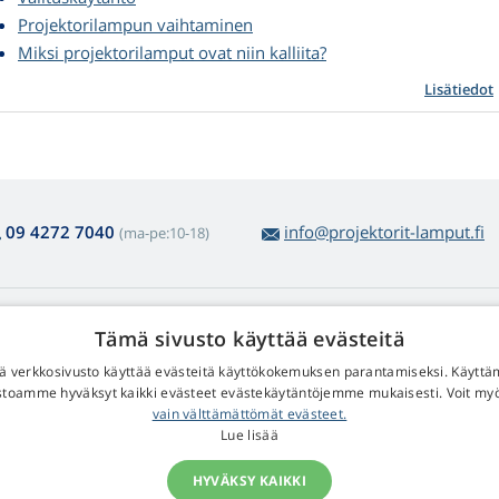
Projektorilampun vaihtaminen
Miksi projektorilamput ovat niin kalliita?
Lisätiedot
09 4272 7040
info@projektorit-lamput.fi
(ma-pe:10-18)
amppujen ostosta
Web Retail s.r.o.
Tämä sivusto käyttää evästeitä
lautus ja reklamaatiot
Yhteystiedot
 verkkosivusto käyttää evästeitä käyttökokemuksen parantamiseksi. Käyttä
lppo tuotepalautus
Henkilötietojesi käsittelystä
stoamme hyväksyt kaikki evästeet evästekäytäntöjemme mukaisesti. Voit m
eiset ostoehdot
vain välttämättömät evästeet.
lituskäytäntö
Lue lisää
HYVÄKSY KAIKKI