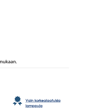
 mukaan.
Vain korkealaatuisia
lamppuja