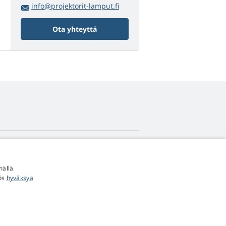
info@projektorit-lamput.fi
Ota yhteyttä
4,9
tähteä
mällä
545 arvostelua
Google
yös
hyväksyä