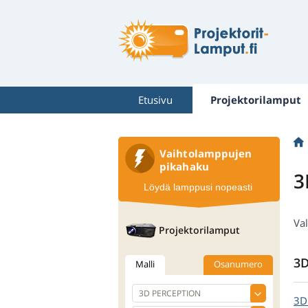
Etusivu
Projektorilamput
Vaihtolamppujen
pikahaku
3
Löydä lamppusi nopeasti
Va
Projektorilamput
3D
Malli
Osanumero
3D