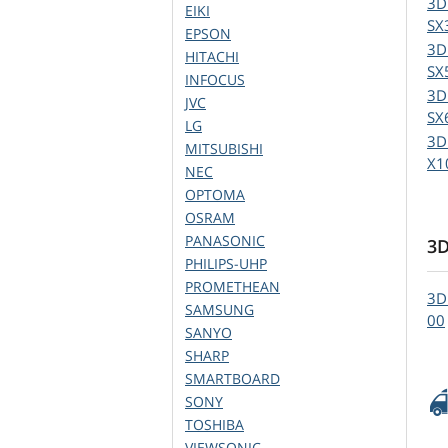
3D
EIKI
SX
EPSON
3D
HITACHI
SX
INFOCUS
3D
JVC
SX
LG
3D
MITSUBISHI
X1
NEC
OPTOMA
OSRAM
PANASONIC
3D
PHILIPS-UHP
PROMETHEAN
3D
SAMSUNG
00
SANYO
SHARP
SMARTBOARD
SONY
TOSHIBA
VIEWSONIC