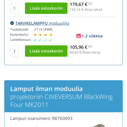
179,67 €
[1]
143,16
€ ilman alv:tä
TARVIKELAMPPU
moduulilla
Tuotekoodi:
Z115149ML
Kuvanlaatu:
1-2 viikkoa
Luotettavuus:
105,96 €
[1]
84,43
€ ilman alv:tä
Lamput ilman moduulia
projektoriin CINEVERSUM BlackWing
Four MK2011
Lampun osanumero: R8760003