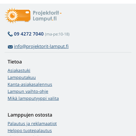
09 4272 7040
(ma-pe:10-18)
info@projektorit-lamput.fi
Tietoa
Asiakastuki
Lampputakuu
Kanta-asiakasalennus
Lampun vaihto-ohje
Mikä lampputyyppi valita
Lamppujen ostosta
Palautus ja reklamaatiot
Helppo tuotepalautus