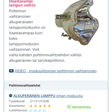
Haastavampi
lampun vaihto
Polttimon
vaihtaminen
alkuperäiseen
lamppumoduuliin on
haastavampaa kuin
koko
lamppumoduulin
vaihtaminen. Voit
valita kahden polttimovaihtoehdon väliltä:
alkuperäinen tai tarvikepolttimo.
VIDEO - moduulittoman polttimon vaihtaminen
Polttimovaihtoehdot
ALKUPERÄINEN LAMPPU
ilman moduulia
Tuotekoodi:
Z115131OOB
Kuvanlaatu:
Varastossa
Luotettavuus: