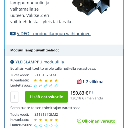
lamppumoduulin ja
vaihtamalla se
uuteen. Valitse 2 eri
vaihtoehdosta – yleis tai tarvike.
VIDEO - moduulilampun vaihtaminen
Moduulilamppuvaihtoehdot
YLEISLAMPPU
moduulilla
Edullisin vaihtoehto ei ole tällä hetkellä varastossa.
Tuotekoodi:
Z115157GLM
Kuvanlaatu:
1-2 viikkoa
Luotettavuus:
150,83 €
[1]
120,18
€ ilman alv:tä
Sama tuote toisen toimittajan varastossa.
Tuotekoodi:
Z115157GLM2
Kuvanlaatu:
Ulkoinen varasto
Luotettavuus: