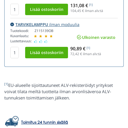
131,08 €
[1]
104,45
€ ilman alv:tä
TARVIKELAMPPU
ilman moduulia
Tuotekoodi:
Z115139OB
Kuvanlaatu:
Ulkoinen varasto
Luotettavuus:
90,89 €
[1]
72,42
€ ilman alv:tä
[1]
EU-alueelle sijoittautuneet ALV-rekisteröidyt yritykset
voivat tilata meiltä tuotteita ilman arvonlisäveroa ALV-
tunnuksen toimittamisen jälkeen.
Toimitus 24 tunnin sisällä