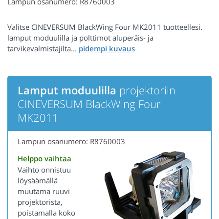
Lampun osanumero: R8760003
Valitse CINEVERSUM BlackWing Four MK2011 tuotteellesi.
lamput moduulilla ja polttimot aluperäis- ja
tarvikevalmistajilta...
Lamput moduulilla
projektoriin
CINEVERSUM BlackWing Four
MK2011
Lampun osanumero: R8760003
Helppo vaihtaa
Vaihto onnistuu
löysäämällä
muutama ruuvi
projektorista,
poistamalla koko