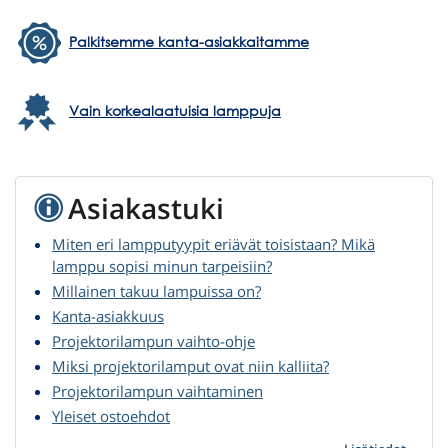
Palkitsemme kanta-asiakkaitamme
Vain korkealaatuisia lamppuja
Asiakastuki
Miten eri lampputyypit eriävät toisistaan? Mikä
lamppu sopisi minun tarpeisiin?
Millainen takuu lampuissa on?
Kanta-asiakkuus
Projektorilampun vaihto-ohje
Miksi projektorilamput ovat niin kalliita?
Projektorilampun vaihtaminen
Yleiset ostoehdot