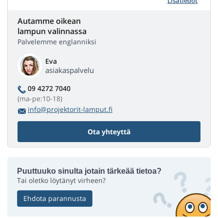
Lisätiedot
Autamme oikean
lampun valinnassa
Palvelemme englanniksi
Eva
asiakaspalvelu
09 4272 7040
(ma-pe:10-18)
info@projektorit-lamput.fi
Ota yhteyttä
Puuttuuko sinulta jotain tärkeää tietoa?
Tai oletko löytänyt virheen?
Ehdota parannusta