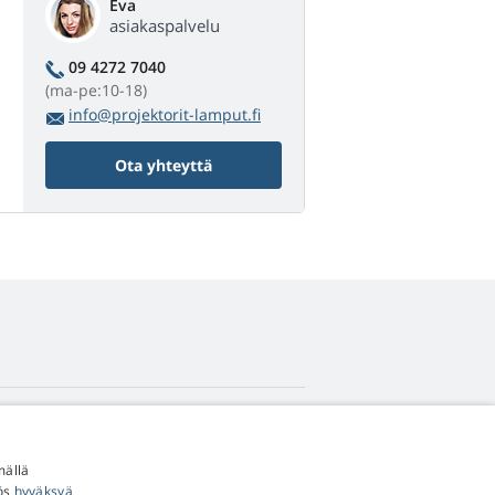
Eva
asiakaspalvelu
09 4272 7040
(ma-pe:10-18)
info@projektorit-lamput.fi
Ota yhteyttä
4,9
tähteä
mällä
545 arvostelua
Google
yös
hyväksyä