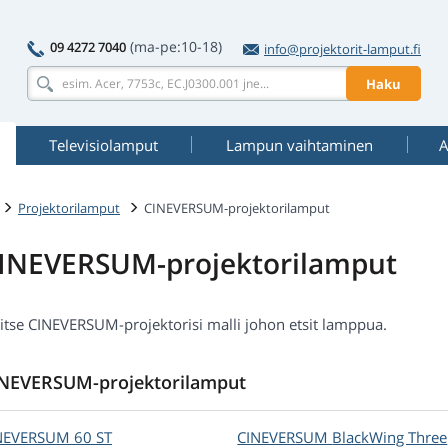
(ma-pe:10-18)
09 4272 7040
info@projektorit-lamput.fi
Haku
Televisiolamput
Lampun vaihtaminen
A
Projektorilamput
CINEVERSUM-projektorilamput
INEVERSUM-projektorilamput
litse CINEVERSUM-projektorisi malli johon etsit lamppua.
NEVERSUM-projektorilamput
NEVERSUM
60 ST
CINEVERSUM
BlackWing Three