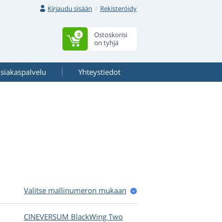
Kirjaudu sisään
Rekisteröidy
Ostoskorisi
0
on tyhjä
siakaspalvelu
Yhteystiedot
Valitse mallinumeron mukaan
CINEVERSUM
BlackWing Two