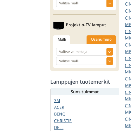
CI
CI
CI
MK
Projektio-TV lamput
CI
MK
Malli
Osanumero
CI
MK
CI
CI
MK
CI
Lamppujen tuotemerkit
MK
Suosituimmat
CI
MK
3M
CI
ACER
MK
BENQ
CI
CHRISTIE
MK
DELL