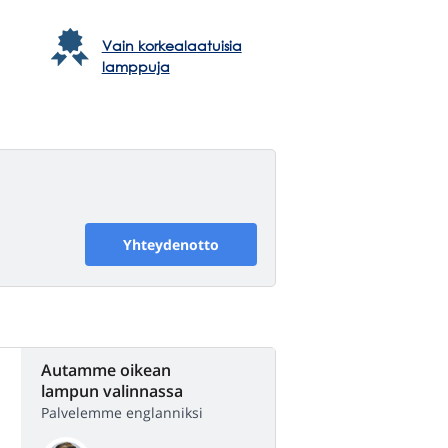
Vain korkealaatuisia
lamppuja
Yhteydenotto
Autamme oikean
lampun valinnassa
Palvelemme englanniksi