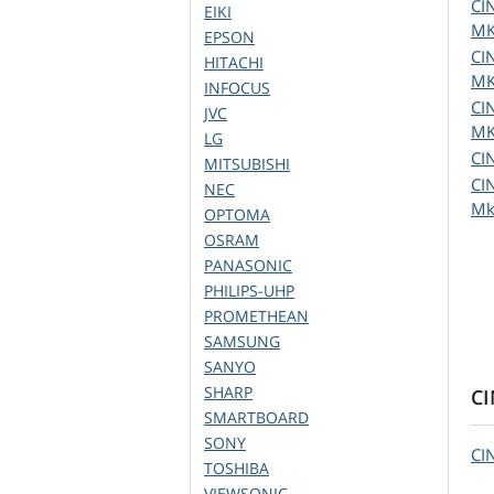
CI
EIKI
MK
EPSON
CI
HITACHI
MK
INFOCUS
CI
JVC
MK
LG
CI
MITSUBISHI
CI
NEC
Mk
OPTOMA
OSRAM
PANASONIC
PHILIPS-UHP
PROMETHEAN
SAMSUNG
SANYO
SHARP
CI
SMARTBOARD
SONY
CI
TOSHIBA
VIEWSONIC