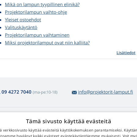
Mikä on lampun tyypillinen elinikä?
Projektorilampun vaihto-ohje
Yleiset ostoehdot
Valituskäytäntö
Projektorilampun vaihtaminen
Miksi projektorilamput ovat niin kalliita?
Lisätiedot
09 4272 7040
info@projektorit-lamput.fi
(ma-pe:10-18)
amppujen ostosta
Web Retail s.r.o.
Tämä sivusto käyttää evästeitä
lautus ja reklamaatiot
Yhteystiedot
 verkkosivusto käyttää evästeitä käyttökokemuksen parantamiseksi. Käyttä
lppo tuotepalautus
Henkilötietojesi käsittelystä
stoamme hyväksyt kaikki evästeet evästekäytäntöjemme mukaisesti. Voit m