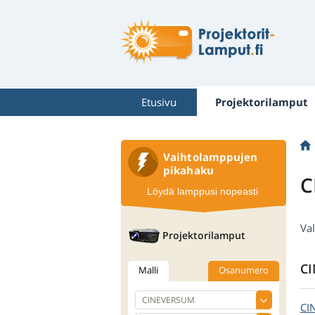
Etusivu
Projektorilamput
Vaihtolamppujen
pikahaku
C
Löydä lamppusi nopeasti
Va
Projektorilamput
CI
Malli
Osanumero
CI