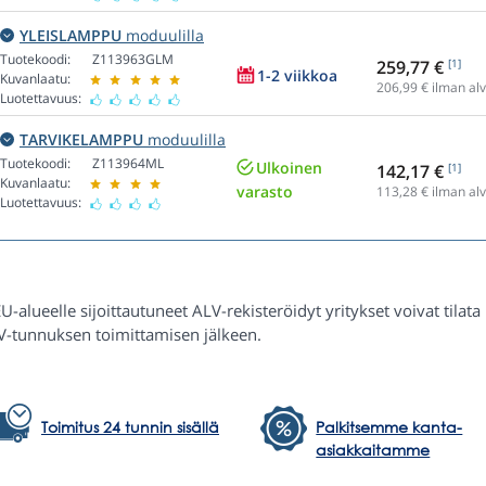
YLEISLAMPPU
moduulilla
Tuotekoodi:
Z113963GLM
259,77 €
[1]
1-2 viikkoa
Kuvanlaatu:
206,99
€ ilman alv
Luotettavuus:
TARVIKELAMPPU
moduulilla
Tuotekoodi:
Z113964ML
Ulkoinen
142,17 €
[1]
Kuvanlaatu:
varasto
113,28
€ ilman alv
Luotettavuus:
U-alueelle sijoittautuneet ALV-rekisteröidyt yritykset voivat tilat
V-tunnuksen toimittamisen jälkeen.
Toimitus 24 tunnin sisällä
Palkitsemme kanta-
asiakkaitamme