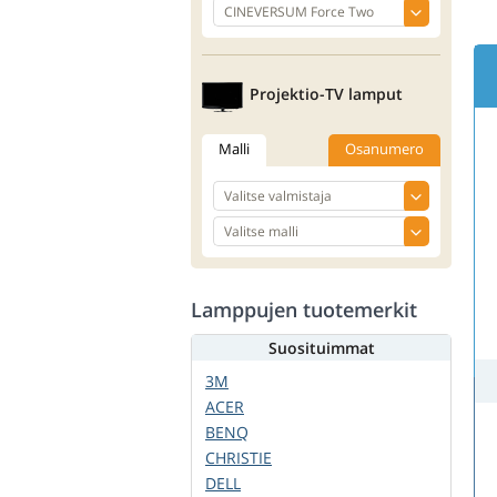
Projektio-TV lamput
Malli
Osanumero
Lamppujen tuotemerkit
Suosituimmat
3M
ACER
BENQ
CHRISTIE
DELL