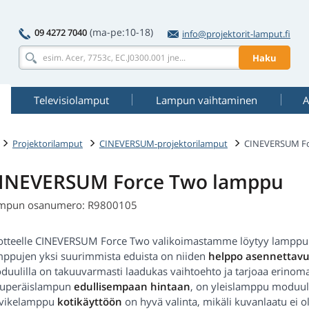
(ma-pe:10-18)
09 4272 7040
info@projektorit-lamput.fi
Haku
Televisiolamput
Lampun vaihtaminen
A
Projektorilamput
CINEVERSUM-projektorilamput
CINEVERSUM Fo
INEVERSUM Force Two lamppu
mpun osanumero: R9800105
otteelle CINEVERSUM Force Two valikoimastamme löytyy lamppu m
mppujen yksi suurimmista eduista on niiden
helppo asennettavuu
duulilla on takuuvarmasti laadukas vaihtoehto ja tarjoaa erinom
kuperäislampun
edullisempaan hintaan
, on yleislamppu moduuli
rvikelamppu
kotikäyttöön
on hyvä valinta, mikäli kuvanlaatu ei ol