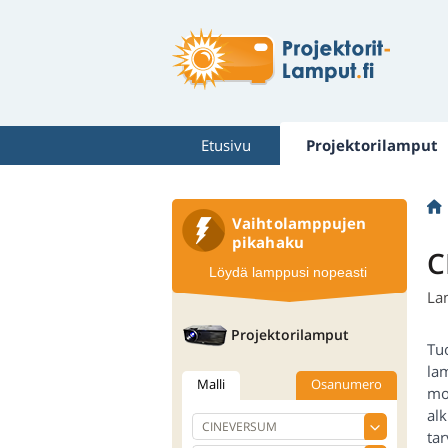
Etusivu
Projektorilamput
Vaihtolamppujen
pikahaku
C
Löydä lamppusi nopeasti
La
Projektorilamput
Tu
la
Malli
Osanumero
mo
al
ta