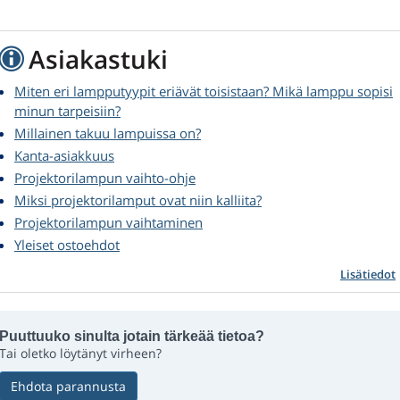
Asiakastuki
Miten eri lampputyypit eriävät toisistaan? Mikä lamppu sopisi
minun tarpeisiin?
Millainen takuu lampuissa on?
Kanta-asiakkuus
Projektorilampun vaihto-ohje
Miksi projektorilamput ovat niin kalliita?
Projektorilampun vaihtaminen
Yleiset ostoehdot
Lisätiedot
Puuttuuko sinulta jotain tärkeää tietoa?
Tai oletko löytänyt virheen?
Ehdota parannusta