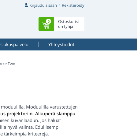
Kirjaudu sisään
Rekisteröidy
Ostoskorisi
0
on tyhjä
siakaspalvelu
Yhteystiedot
rce Two
oduulilla. Moduulilla varustettujen
s projektoriin
.
Alkuperäislamppu
aisen kuvanlaadun. Jos haluat
lla hyvä valinta. Edullisempi
e tärkeimpiä kriteerejä.