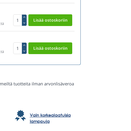
:tä
:tä
a meiltä tuotteita ilman arvonlisäveroa
Vain korkealaatuisia
lamppuja