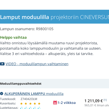
Lamput moduulilla
projektoriin CINEVERSU
Lampun osanumero: R9800105
Helppo vaihtaa
Vaihto onnistuu löysäämällä muutama ruuvi projektorista,
poistamalla koko lamppumoduulin ja vaihtamalla se uuteen.
Valitse 3 eri vaihtoehdosta – alkuperäis, yleis tai tarvike.
VIDEO - moduulilampun vaihtaminen
Moduulilamppuvaihtoehdot
ALKUPERÄINEN LAMPPU
moduulilla
Tuotekoodi:
Z74042OLM
1 211,09 €
[1]
1-2 viikkoa
Kuvanlaatu:
965,01
€ ilman alv
Luotettavuus: