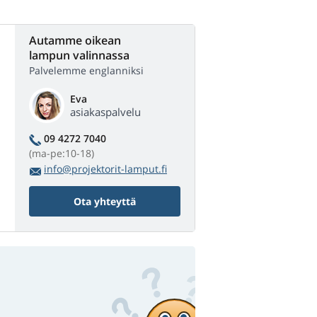
Autamme oikean
lampun valinnassa
Palvelemme englanniksi
Eva
asiakaspalvelu
09 4272 7040
(ma-pe:10-18)
info@projektorit-lamput.fi
Ota yhteyttä