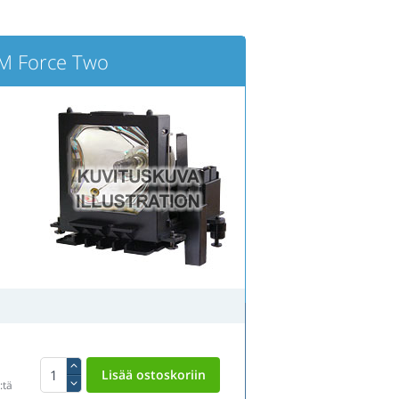
M Force Two
:tä