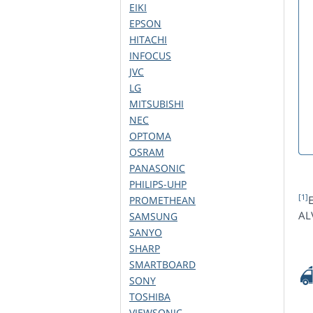
EIKI
EPSON
HITACHI
INFOCUS
JVC
LG
MITSUBISHI
NEC
OPTOMA
OSRAM
PANASONIC
PHILIPS-UHP
[1]
E
PROMETHEAN
AL
SAMSUNG
SANYO
SHARP
SMARTBOARD
SONY
TOSHIBA
VIEWSONIC