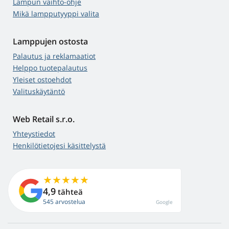
Lampun vaihto-ohje
Mikä lampputyyppi valita
Lamppujen ostosta
Palautus ja reklamaatiot
Helppo tuotepalautus
Yleiset ostoehdot
Valituskäytäntö
Web Retail s.r.o.
Yhteystiedot
Henkilötietojesi käsittelystä
4,9
tähteä
545 arvostelua
Google