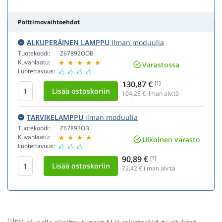
Polttimovaihtoehdot
ALKUPERÄINEN LAMPPU
ilman moduulia
Tuotekoodi:
Z67892OOB
Kuvanlaatu:
Varastossa
Luotettavuus:
130,87 €
[1]
104,28
€ ilman alv:tä
TARVIKELAMPPU
ilman moduulia
Tuotekoodi:
Z67893OB
Kuvanlaatu:
Ulkoinen varasto
Luotettavuus:
90,89 €
[1]
72,42
€ ilman alv:tä
[1]