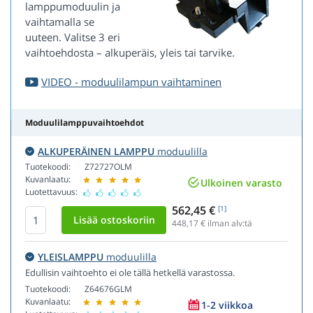
lamppumoduulin ja
vaihtamalla se
uuteen. Valitse 3 eri
vaihtoehdosta – alkuperäis, yleis tai tarvike.
VIDEO - moduulilampun vaihtaminen
Moduulilamppuvaihtoehdot
ALKUPERÄINEN LAMPPU
moduulilla
Tuotekoodi:
Z72727OLM
Kuvanlaatu:
Ulkoinen varasto
Luotettavuus:
562,45 €
[1]
448,17
€ ilman alv:tä
YLEISLAMPPU
moduulilla
Edullisin vaihtoehto ei ole tällä hetkellä varastossa.
Tuotekoodi:
Z64676GLM
Kuvanlaatu:
1-2 viikkoa