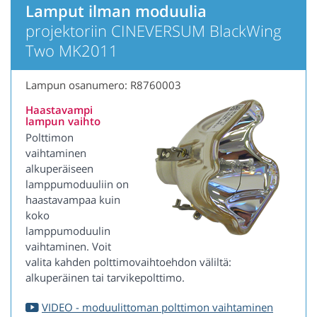
Lamput ilman moduulia
projektoriin CINEVERSUM BlackWing
Two MK2011
Lampun osanumero: R8760003
Haastavampi
lampun vaihto
Polttimon
vaihtaminen
alkuperäiseen
lamppumoduuliin on
haastavampaa kuin
koko
lamppumoduulin
vaihtaminen. Voit
valita kahden polttimovaihtoehdon väliltä:
alkuperäinen tai tarvikepolttimo.
VIDEO - moduulittoman polttimon vaihtaminen