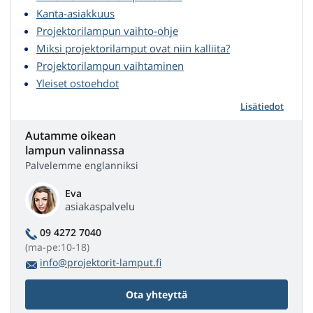
Kanta-asiakkuus
Projektorilampun vaihto-ohje
Miksi projektorilamput ovat niin kalliita?
Projektorilampun vaihtaminen
Yleiset ostoehdot
Lisätiedot
Autamme oikean
lampun valinnassa
Palvelemme englanniksi
Eva
asiakaspalvelu
09 4272 7040
(ma-pe:10-18)
info@projektorit-lamput.fi
Ota yhteyttä