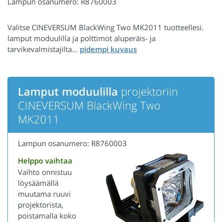
Lampun osanumero: R8760003
Valitse CINEVERSUM BlackWing Two MK2011 tuotteellesi.
lamput moduulilla ja polttimot aluperäis- ja
tarvikevalmistajilta...
Lamput moduulilla
projektoriin
CINEVERSUM BlackWing Two
MK2011
Lampun osanumero: R8760003
Helppo vaihtaa
Vaihto onnistuu
löysäämällä
muutama ruuvi
projektorista,
poistamalla koko