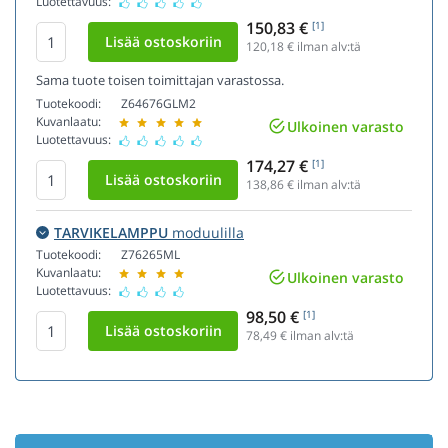
Luotettavuus:
150,83 €
[1]
120,18
€ ilman alv:tä
Sama tuote toisen toimittajan varastossa.
Tuotekoodi:
Z64676GLM2
Kuvanlaatu:
Ulkoinen varasto
Luotettavuus:
174,27 €
[1]
138,86
€ ilman alv:tä
TARVIKELAMPPU
moduulilla
Tuotekoodi:
Z76265ML
Kuvanlaatu:
Ulkoinen varasto
Luotettavuus:
98,50 €
[1]
78,49
€ ilman alv:tä