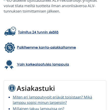
EU-alueelle sijoittautuneet ALV-rekisteröidyt yritykset
voivat tilata meiltä tuotteita ilman arvonlisäveroa ALV-
tunnuksen toimittamisen jälkeen.
Toimitus 24 tunnin sisällä
Palkitsemme kanta-asiakkaitamme
Vain korkealaatuisia lamppuja
Asiakastuki
Miten eri lampputyypit eriävät toisistaan? Mikä
lamppu sopisi minun tarpeisiin?
Millainen takuu lampuissa on?