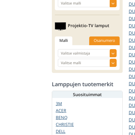
D
D
D
Projektio-TV lamput
D
D
D
Malli
Osanumero
D
D
D
D
D
Lamppujen tuotemerkit
D
D
Suosituimmat
D
3M
D
ACER
D
BENQ
D
CHRISTIE
D
DELL
D