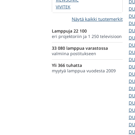
D
VIVITEK
D
D
Näytä kaikki tuotemerkit
D
D
Lamppuja 22 100
eri projektoriin ja 1 250 televisioon
D
D
33 080 lamppua varastossa
D
valmiina postitukseen
D
Yli 366 tuhatta
D
myytyä lamppua vuodesta 2009
D
D
D
D
D
D
D
D
D