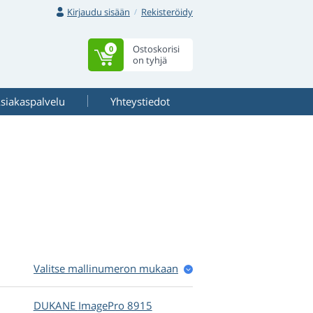
Kirjaudu sisään
Rekisteröidy
Ostoskorisi
0
on tyhjä
siakaspalvelu
Yhteystiedot
Valitse mallinumeron mukaan
DUKANE
ImagePro 8915