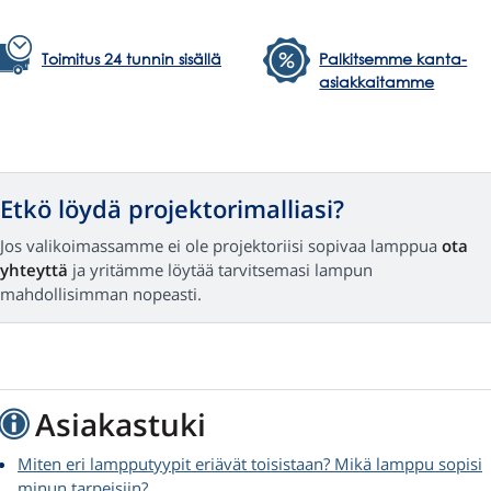
Toimitus 24 tunnin sisällä
Palkitsemme kanta-
asiakkaitamme
Etkö löydä projektorimalliasi?
Jos valikoimassamme ei ole projektoriisi sopivaa lamppua
ota
yhteyttä
ja yritämme löytää tarvitsemasi lampun
mahdollisimman nopeasti.
Asiakastuki
Miten eri lampputyypit eriävät toisistaan? Mikä lamppu sopisi
minun tarpeisiin?