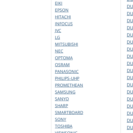
EIKI
D
EPSON
D
HITACHI
D
INFOCUS
D
JVC
D
LG
D
MITSUBISHI
D
NEC
D
OPTOMA
D
OSRAM
D
PANASONIC
D
PHILIPS-UHP
D
PROMETHEAN
D
SAMSUNG
SANYO
D
SHARP
D
SMARTBOARD
D
SONY
D
TOSHIBA
D
VIEWSONIC