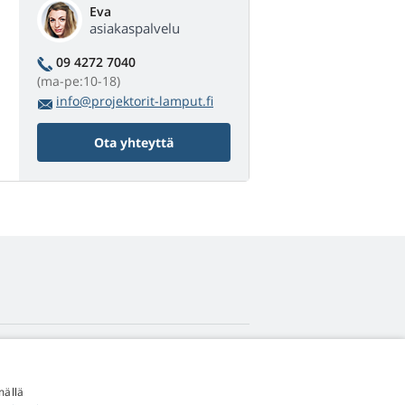
Eva
asiakaspalvelu
09 4272 7040
(ma-pe:10-18)
info@projektorit-lamput.fi
Ota yhteyttä
4,9
tähteä
mällä
545 arvostelua
Google