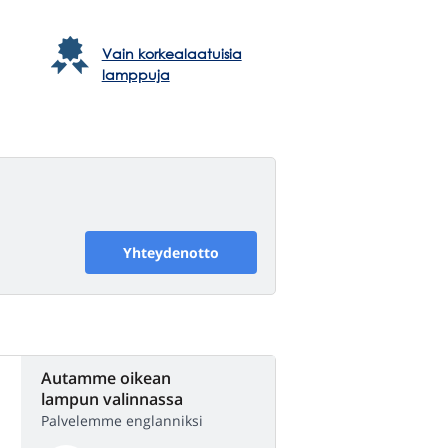
Vain korkealaatuisia
lamppuja
Yhteydenotto
Autamme oikean
lampun valinnassa
Palvelemme englanniksi