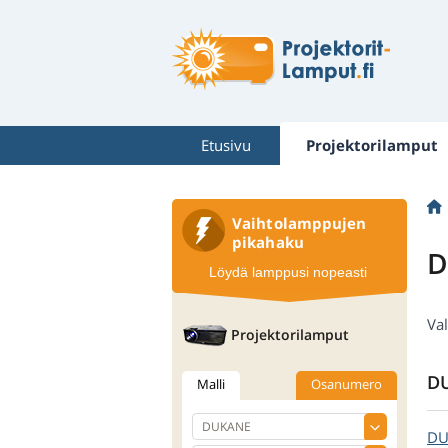
Etusivu
Projektorilamput
Vaihtolamppujen
pikahaku
D
Löydä lamppusi nopeasti
Val
Projektorilamput
DU
Malli
Osanumero
D