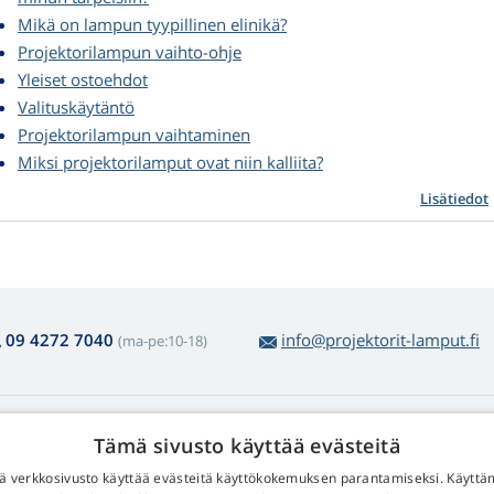
Mikä on lampun tyypillinen elinikä?
Projektorilampun vaihto-ohje
Yleiset ostoehdot
Valituskäytäntö
Projektorilampun vaihtaminen
Miksi projektorilamput ovat niin kalliita?
Lisätiedot
09 4272 7040
info@projektorit-lamput.fi
(ma-pe:10-18)
amppujen ostosta
Web Retail s.r.o.
Tämä sivusto käyttää evästeitä
lautus ja reklamaatiot
Yhteystiedot
 verkkosivusto käyttää evästeitä käyttökokemuksen parantamiseksi. Käyttä
lppo tuotepalautus
Henkilötietojesi käsittelystä