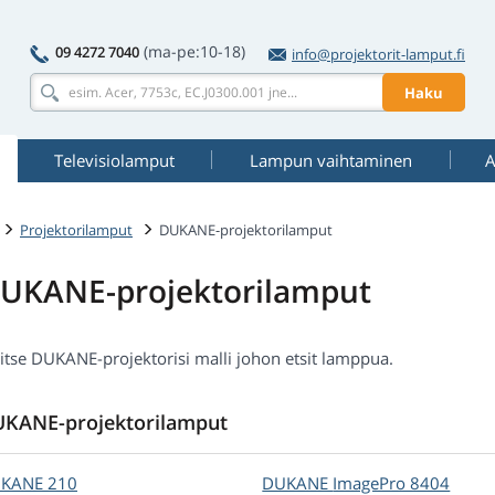
(ma-pe:10-18)
09 4272 7040
info@projektorit-lamput.fi
Haku
Televisiolamput
Lampun vaihtaminen
A
Projektorilamput
DUKANE-projektorilamput
UKANE-projektorilamput
itse DUKANE-projektorisi malli johon etsit lamppua.
KANE-projektorilamput
UKANE
210
DUKANE
ImagePro 8404