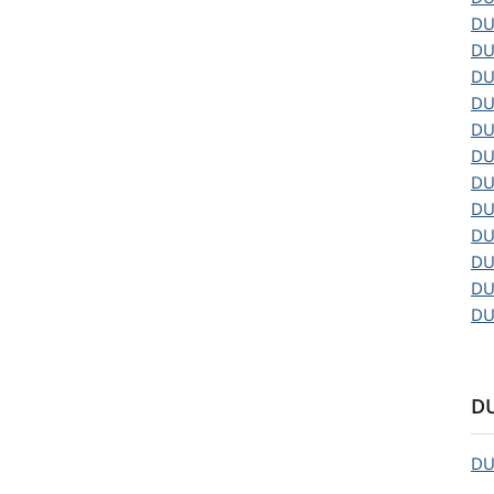
D
D
D
D
D
D
D
D
D
D
D
D
DU
D