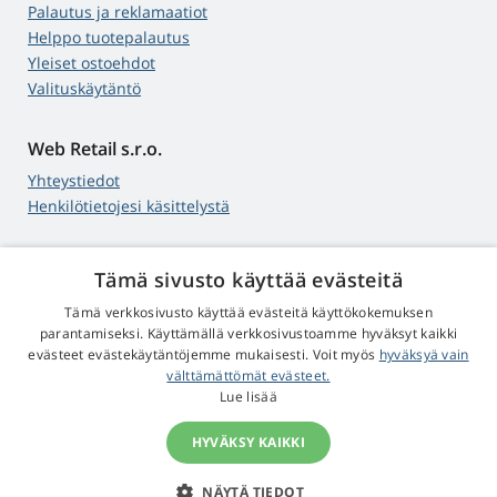
Palautus ja reklamaatiot
Helppo tuotepalautus
Yleiset ostoehdot
Valituskäytäntö
Web Retail s.r.o.
Yhteystiedot
Henkilötietojesi käsittelystä
Tämä sivusto käyttää evästeitä
4,9
tähteä
Tämä verkkosivusto käyttää evästeitä käyttökokemuksen
545 arvostelua
Google
parantamiseksi. Käyttämällä verkkosivustoamme hyväksyt kaikki
evästeet evästekäytäntöjemme mukaisesti. Voit myös
hyväksyä vain
välttämättömät evästeet.
© 2009 - 2026 Projektorit-Lamput.fi
Lue lisää
HYVÄKSY KAIKKI
NÄYTÄ TIEDOT