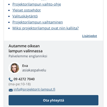
Projektorilampun vaihto-ohje
Yleiset ostoehdot
Valituskäytäntö
Projektorilampun vaihtaminen
Miksi projektorilamput ovat niin kalliita?
Lisätiedot
Autamme oikean
lampun valinnassa
Palvelemme englanniksi
Eva
asiakaspalvelu
09 4272 7040
(ma-pe:10-18)
info@projektorit-lamput.fi
Ota yhteyttä