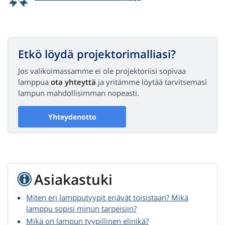
Etkö löydä projektorimalliasi?
Jos valikoimassamme ei ole projektoriisi sopivaa
lamppua
ota yhteyttä
ja yritämme löytää tarvitsemasi
lampun mahdollisimman nopeasti.
Yhteydenotto
Asiakastuki
Miten eri lampputyypit eriävät toisistaan? Mikä
lamppu sopisi minun tarpeisiin?
Mikä on lampun tyypillinen elinikä?