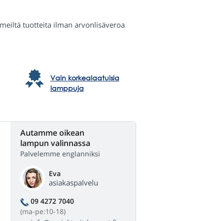
a meiltä tuotteita ilman arvonlisäveroa
Vain korkealaatuisia
lamppuja
Autamme oikean
lampun valinnassa
Palvelemme englanniksi
Eva
asiakaspalvelu
09 4272 7040
(ma-pe:10-18)