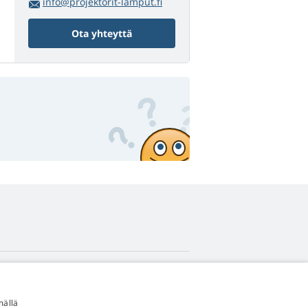
info@projektorit-lamput.fi
Ota yhteyttä
4,9
tähteä
mällä