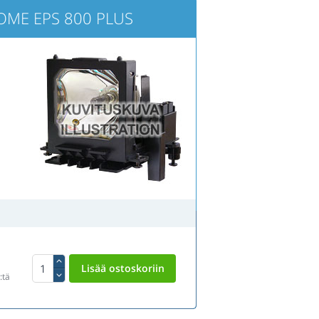
HOME EPS 800 PLUS
:tä