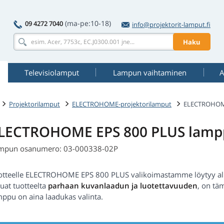
(ma-pe:10-18)
09 4272 7040
info@projektorit-lamput.fi
Haku
Televisiolamput
Lampun vaihtaminen
A
Projektorilamput
ELECTROHOME-projektorilamput
ELECTROHOME
LECTROHOME EPS 800 PLUS lamp
mpun osanumero: 03-000338-02P
otteelle ELECTROHOME EPS 800 PLUS valikoimastamme löytyy alk
uat tuotteelta
parhaan kuvanlaadun ja luotettavuuden
, on tä
mppu on aina laadukas valinta.