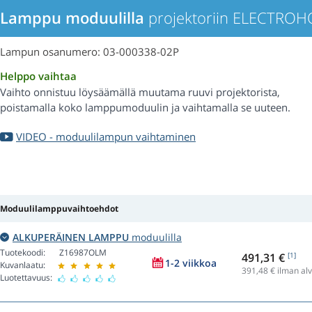
Lamppu moduulilla
projektoriin ELECTRO
Lampun osanumero: 03-000338-02P
Helppo vaihtaa
Vaihto onnistuu löysäämällä muutama ruuvi projektorista,
poistamalla koko lamppumoduulin ja vaihtamalla se uuteen.
VIDEO - moduulilampun vaihtaminen
Moduulilamppuvaihtoehdot
ALKUPERÄINEN LAMPPU
moduulilla
Tuotekoodi:
Z16987OLM
491,31 €
[1]
1-2 viikkoa
Kuvanlaatu:
391,48
€ ilman alv
Luotettavuus: