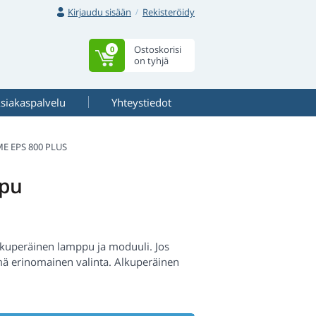
Kirjaudu sisään
Rekisteröidy
Ostoskorisi
0
on tyhjä
siakaspalvelu
Yhteystiedot
 EPS 800 PLUS
pu
uperäinen lamppu ja moduuli. Jos
mä erinomainen valinta. Alkuperäinen