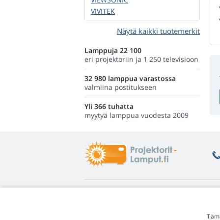
VIVITEK
Näytä kaikki tuotemerkit
Lamppuja 22 100
eri projektoriin ja 1 250 televisioon
32 980 lamppua varastossa
valmiina postitukseen
Yli 366 tuhatta
myytyä lamppua vuodesta 2009
Tietoa
L
Asiakastuki
Pa
Tämä
Lampputakuu
He