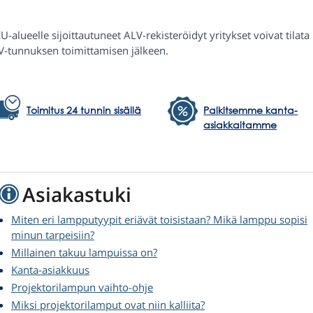
U-alueelle sijoittautuneet ALV-rekisteröidyt yritykset voivat tilat
V-tunnuksen toimittamisen jälkeen.
Toimitus 24 tunnin sisällä
Palkitsemme kanta-
asiakkaitamme
Asiakastuki
Miten eri lampputyypit eriävät toisistaan? Mikä lamppu sopisi
minun tarpeisiin?
Millainen takuu lampuissa on?
Kanta-asiakkuus
Projektorilampun vaihto-ohje
Miksi projektorilamput ovat niin kalliita?