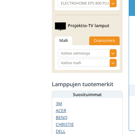
Projektio-TV lamput
Malli
Osanumero
Lamppujen tuotemerkit
Suosituimmat
3M
ACER
BENQ
CHRISTIE
DELL