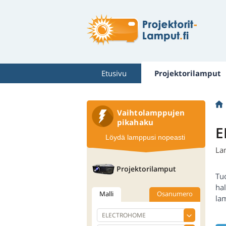
Etusivu
Projektorilamput
Vaihtolamppujen
pikahaku
E
Löydä lamppusi nopeasti
La
Projektorilamput
Tu
hal
Malli
Osanumero
la