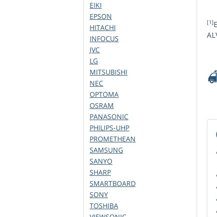
EIKI
EPSON
[1]
E
HITACHI
AL
INFOCUS
JVC
LG
MITSUBISHI
NEC
OPTOMA
OSRAM
PANASONIC
PHILIPS-UHP
PROMETHEAN
SAMSUNG
SANYO
SHARP
SMARTBOARD
SONY
TOSHIBA
VIEWSONIC