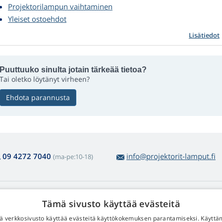
Projektorilampun vaihtaminen
Yleiset ostoehdot
Lisätiedot
Puuttuuko sinulta jotain tärkeää tietoa?
Tai oletko löytänyt virheen?
Ehdota parannusta
09 4272 7040
info@projektorit-lamput.fi
(ma-pe:10-18)
amppujen ostosta
Web Retail s.r.o.
Tämä sivusto käyttää evästeitä
lautus ja reklamaatiot
Yhteystiedot
 verkkosivusto käyttää evästeitä käyttökokemuksen parantamiseksi. Käyttä
lppo tuotepalautus
Henkilötietojesi käsittelystä