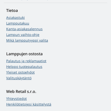
Tietoa
Asiakastuki
Lampputakuu
Kanta-asiakasalennus
Lampun vaihto-ohje
Mikä lampputyyppi valita
Lamppujen ostosta
Palautus ja reklamaatiot
Helppo tuotepalautus
Yleiset ostoehdot
Valituskäytäntö
Web Retail s.r.o.
Yhteystiedot
Henkilötietojesi käsittelystä