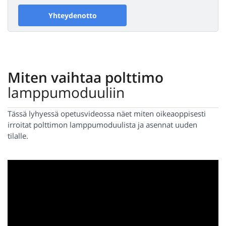
Yhteydenotto
Miten vaihtaa polttimo
lamppumoduuliin
Tässä lyhyessä opetusvideossa näet miten oikeaoppisesti
irroitat polttimon lamppumoduulista ja asennat uuden
tilalle.