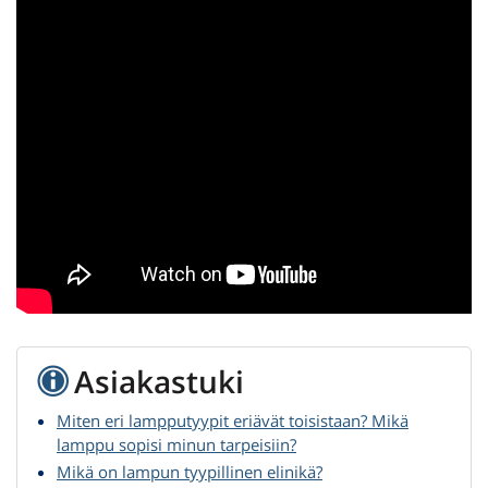
Asiakastuki
Miten eri lampputyypit eriävät toisistaan? Mikä
lamppu sopisi minun tarpeisiin?
Mikä on lampun tyypillinen elinikä?