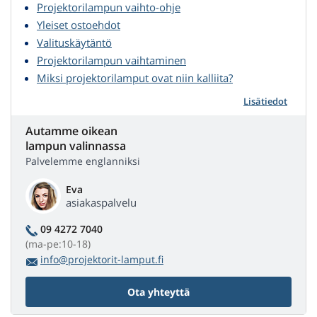
Projektorilampun vaihto-ohje
Yleiset ostoehdot
Valituskäytäntö
Projektorilampun vaihtaminen
Miksi projektorilamput ovat niin kalliita?
Lisätiedot
Autamme oikean
lampun valinnassa
Palvelemme englanniksi
Eva
asiakaspalvelu
09 4272 7040
(ma-pe:10-18)
info@projektorit-lamput.fi
Ota yhteyttä