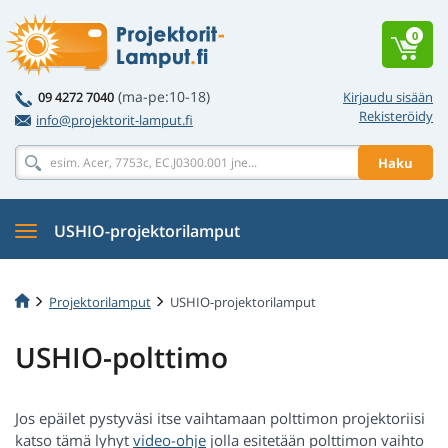
0
(ma-pe:10-18)
09 4272 7040
Kirjaudu sisään
Rekisteröidy
info@projektorit-lamput.fi
Haku
USHIO-projektorilamput
Projektorilamput
USHIO-projektorilamput
USHIO-polttimo
Jos epäilet pystyväsi itse vaihtamaan polttimon projektoriisi
katso tämä lyhyt
video-ohje
jolla esitetään polttimon vaihto