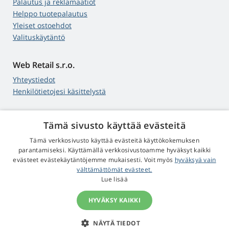
Palautus ja reklamaatiot
Helppo tuotepalautus
Yleiset ostoehdot
Valituskäytäntö
Web Retail s.r.o.
Yhteystiedot
Henkilötietojesi käsittelystä
Tämä sivusto käyttää evästeitä
4,9
tähteä
Tämä verkkosivusto käyttää evästeitä käyttökokemuksen
545 arvostelua
Google
parantamiseksi. Käyttämällä verkkosivustoamme hyväksyt kaikki
evästeet evästekäytäntöjemme mukaisesti. Voit myös
hyväksyä vain
välttämättömät evästeet.
© 2009 - 2026 Projektorit-Lamput.fi
Lue lisää
HYVÄKSY KAIKKI
NÄYTÄ TIEDOT